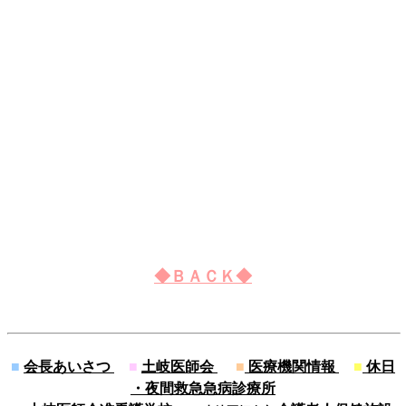
◆ＢＡＣＫ◆
■
会長あいさつ
■
土岐医師会
■
医療機関情報
■
休日
・夜間救急急病診療所