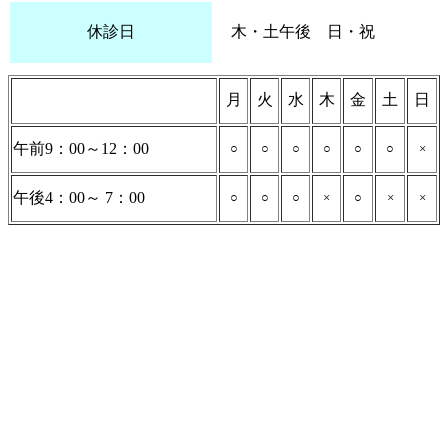
休診日
木・土午後 日・祝
月
火
水
木
金
土
日
午前9：00～12：00
○
○
○
○
○
○
×
午後4：00～ 7：00
○
○
○
×
○
×
×