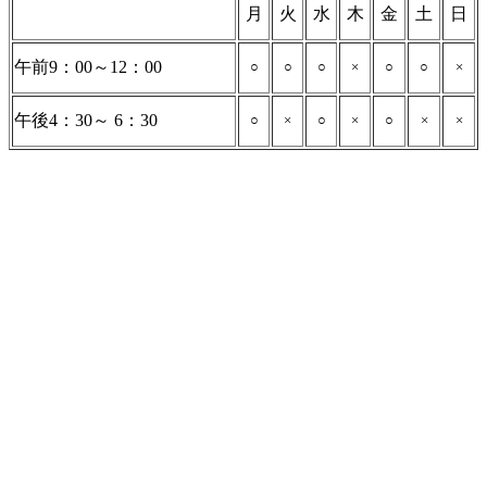
月
火
水
木
金
土
日
午前9：00～12：00
○
○
○
×
○
○
×
午後4：30～ 6：30
○
×
○
×
○
×
×