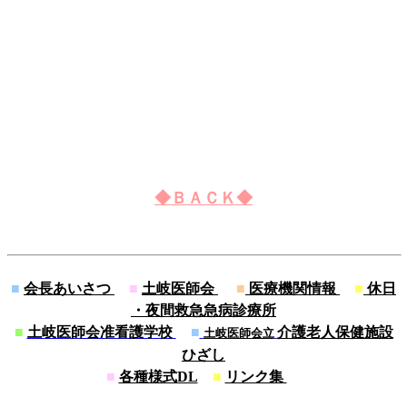
◆ＢＡＣＫ◆
■
会長あいさつ
■
土岐医師会
■
医療機関情報
■
休日
・夜間救急急病診療所
■
土岐医師会准看護学校
■
介護老人保健施設
土岐医師会立
ひざし
■
各種様式DL
■
リンク集